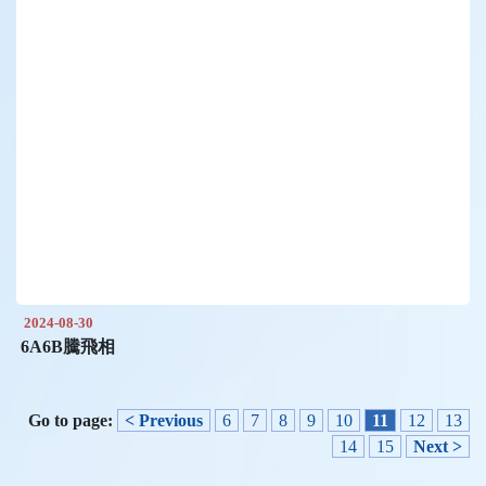
2024-08-30
6A6B騰飛相
Go to page:
< Previous
6
7
8
9
10
11
12
13
14
15
Next >