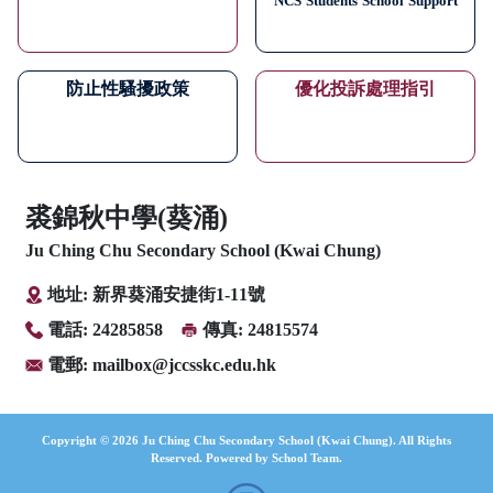
NCS
Students
School
Support
防止性騷擾政策
優化投訴處理指引
裘錦秋中學(葵涌)
Ju Ching Chu Secondary School (Kwai Chung)
地址: 新界葵涌安捷街1-11號
電話: 24285858
傳真: 24815574
電郵:
mailbox@jccsskc.edu.hk
Copyright © 2026 Ju Ching Chu Secondary School (Kwai Chung). All Rights
Reserved. Powered by
School Team
.