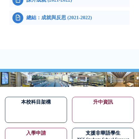


總結：成就與反思 (2021-2022)
本校科目架構
升中資訊
入學申請
支援非華語學生