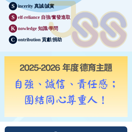
S
incerity 真誠/誠實
S
elf-reliance 自強/奮發進取
K
nowledge 知識/學問
C
ontribution 貢獻/捐助