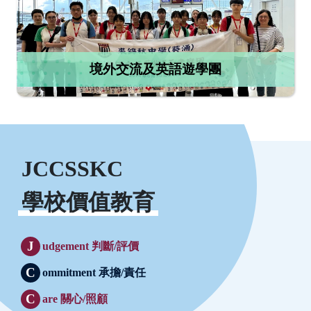
境外交流及英語遊學團
JCCSSKC
學校價值教育
J
udgement 判斷/評價
C
ommitment 承擔/責任
C
are 關心/照顧