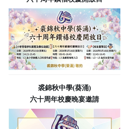
裘錦秋中學(葵涌)
六十周年校慶晚宴邀請