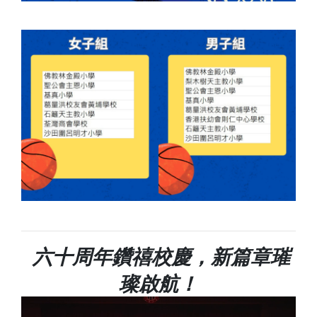
六十周年鑽禧校慶，新篇章璀
璨啟航！