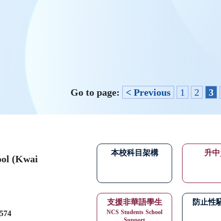
Go to page:
< Previous
1
2
3
本校科目架構
升中
ool (Kwai
支援非華語學生
防止性
NCS
Students
School
574
Support