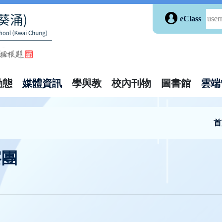
eClass
動態
媒體資訊
學與教
校內刊物
圖書館
雲端
首
察團