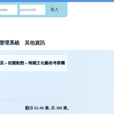
登入
管理系統
其他資訊
頁
»
校園動態
» 韓國文化藝術考察團
顯示 65-96 筆, 共 308 筆。