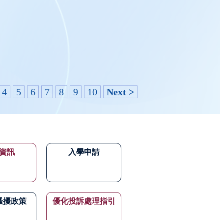
4
5
6
7
8
9
10
Next >
資訊
入學申請
騷擾政策
優化投訴處理指引