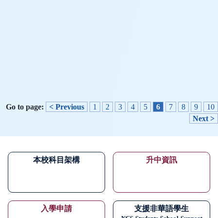
Go to page:
< Previous
1
2
3
4
5
6
7
8
9
10
Next >
本校科目架構
升中資訊
入學申請
支援非華語學生