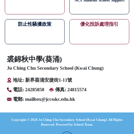
NCS
Students
School
Support
防止性騷擾政策
優化投訴處理指引
裘錦秋中學(葵涌)
Ju Ching Chu Secondary School (Kwai Chung)
地址: 新界葵涌安捷街1-11號
電話: 24285858
傳真: 24815574
電郵:
mailbox@jccsskc.edu.hk
Copyright © 2026 Ju Ching Chu Secondary School (Kwai Chung). All Rights
Reserved. Powered by
School Team
.