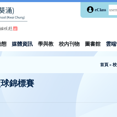
eClass
動態
媒體資訊
學與教
校內刊物
圖書館
雲端
首頁
»
校
籃球錦標賽