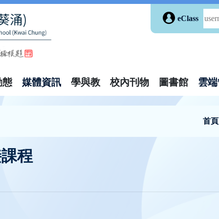
eClass
動態
媒體資訊
學與教
校內刊物
圖書館
雲端
首頁
接課程