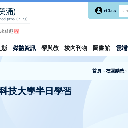
eClass
動態
媒體資訊
學與教
校內刊物
圖書館
雲端
首頁
»
校園動態
港科技大學半日學習