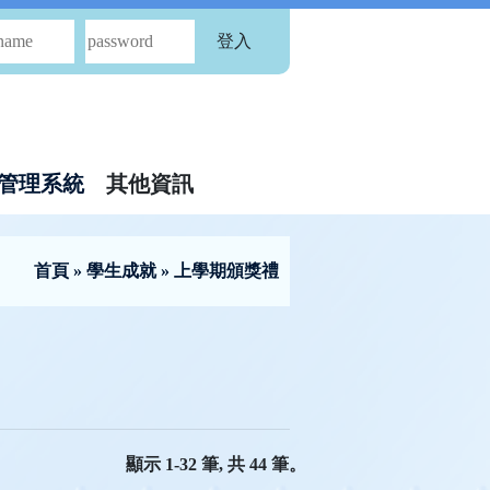
登入
管理系統
其他資訊
首頁
»
學生成就
» 上學期頒獎禮
顯示 1-32 筆, 共 44 筆。