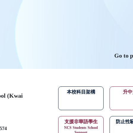
Go to 
本校科目架構
升中
ool (Kwai
支援非華語學生
防止性
NCS
Students
School
574
Support