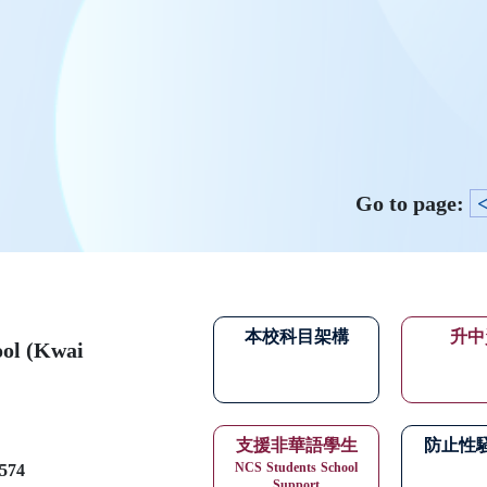
Go to page:
本校科目架構
升中
ool (Kwai
支援非華語學生
防止性
NCS
Students
School
574
Support