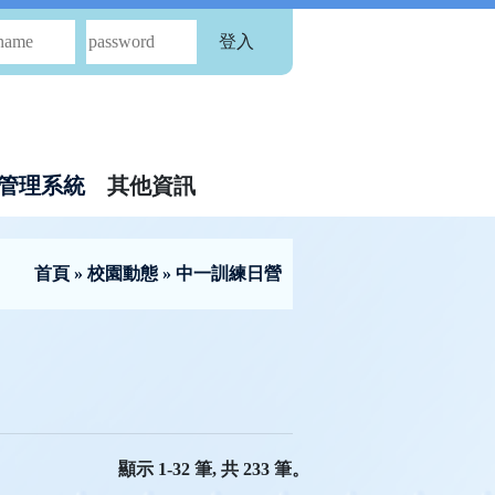
登入
管理系統
其他資訊
首頁
»
校園動態
» 中一訓練日營
顯示 1-32 筆, 共 233 筆。