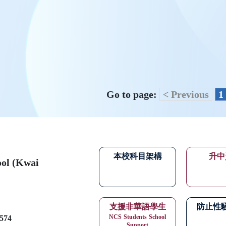
Go to page:
< Previous
1
本校科目架構
升中
ool (Kwai
支援非華語學生
防止性
NCS
Students
School
574
Support