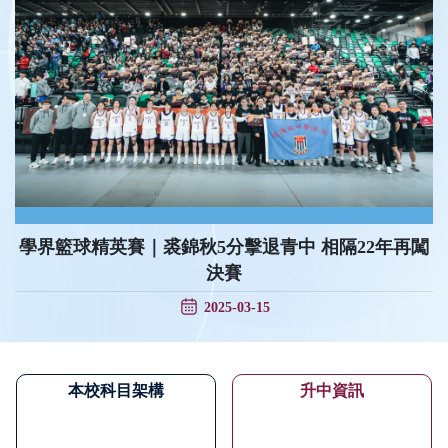
學界籃球精英賽｜裘錦秋5分擊退青中 相隔22年再闖
決賽
2025-03-15
本校科目架構
升中資訊