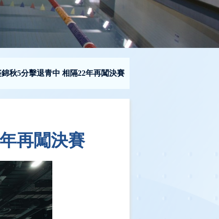
錦秋5分擊退青中 相隔22年再闖決賽
2年再闖決賽