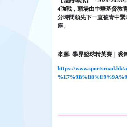
【體路專訊】「2024-20
4強戰，頭場由中華基督教
分時間領先下一直被青中緊咬
座。
來源: 學界籃球精英賽｜裘錦秋5
https://www.sports
%E7%9B%B8%E9%9A%9