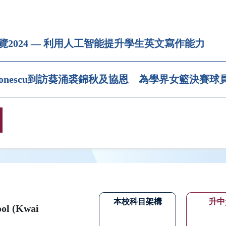
覽2024 — 利用人工智能提升學生英文寫作能力
na Ionescu到訪葵涌裘錦秋及協恩 為學界女籃決賽
本校科目架構
升中
ool (Kwai