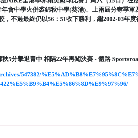
25年度NIKE全港學界精英籃球比賽」周六（15日
青年會中學火併裘錦秋中學(葵涌)。上兩屆分奪季軍
，不過最終仍以56：51收下勝利，繼2002-03
分擊退青中 相隔22年再闖決賽 - 體路 Sportsroa
road.hk/archives/547382/%E5%AD%B8%E
422%E5%B9%B4%E5%86%8D%E9%97%96/