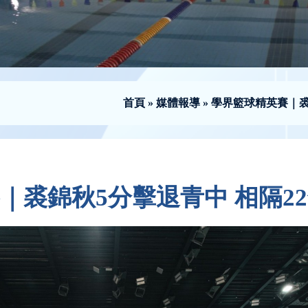
首頁
»
媒體報導
»
學界籃球精英賽｜裘
｜裘錦秋5分擊退青中 相隔2