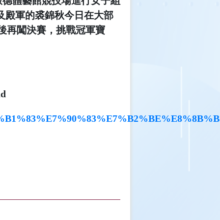
）在啟德體藝館競技場進行女子組
及殿軍的裘錦秋今日在大部
年度後再闖決賽，挑戰冠軍寶
d
7%95%8C%E7%B1%83%E7%90%83%E7%B2%BE